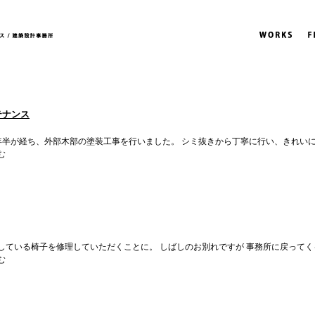
テナンス
年半が経ち、外部木部の塗装工事を行いました。 シミ抜きから丁寧に行い、きれい
む
している椅子を修理していただくことに。 しばしのお別れですが 事務所に戻ってく
む