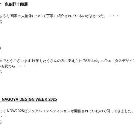
館 髙島野十郎展
ちろん 画家の人物像について丁寧に紹介されているのがよかった。 ・・・
む
拶
でとうございます 昨年もたくさんの方に支えられ TAS design office（タス
6年も変わら・・・
む
NAGOYA DESIGN WEEK 2025
E にて NDW2026ビジュアルコンペティションが開催されていたので伺ってきまし
・・・
む