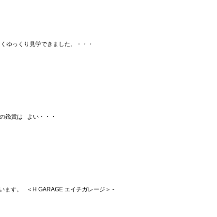
なくゆっくり見学できました。・・・
の鑑賞は よい・・・
す。 ＜H GARAGE エイチガレージ＞ -