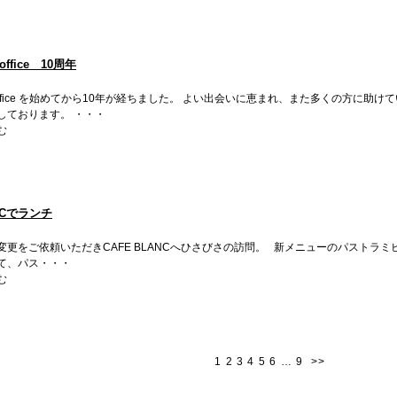
 office 10周年
ign office を始めてから10年が経ちました。 よい出会いに恵まれ、また多くの方に
しております。 ・・・
む
ANCでランチ
変更をご依頼いただきCAFE BLANCへひさびさの訪問。 新メニューのパストラ
て、パス・・・
む
1
2
3
4
5
6
…
9
>>